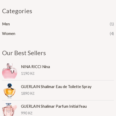
Categories
Men
(1)
Women
(4)
Our Best Sellers
NINA RICCI Nina
1190
Kč
GUERLAIN Shalimar Eau de Toilette Spray
1890
Kč
GUERLAIN Shalimar Parfum Initial l'eau
990
Kč