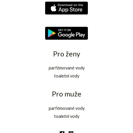
K
K
č
č
.
.
Pro ženy
parfémované vody
toaletní vody
Pro muže
parfémované vody
toaletní vody