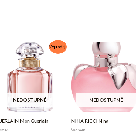
Původní
Aktuální
Výprodej!
cena
cena
byla:
je:
2490 Kč.
2090 Kč.
NEDOSTUPNÉ
NEDOSTUPNÉ
ERLAIN Mon Guerlain
NINA RICCI Nina
omen
Women