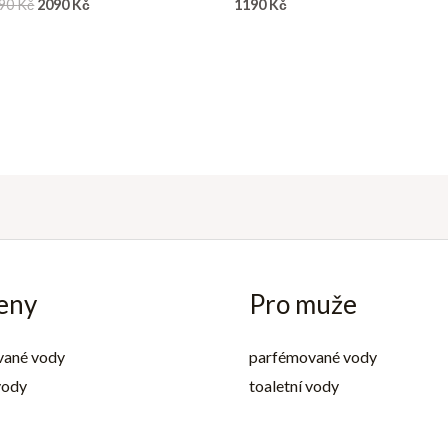
90
Kč
2090
Kč
1190
Kč
eny
Pro muže
vané vody
parfémované vody
vody
toaletní vody