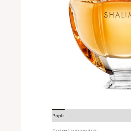
Popis
Další informace
Hodnocení
Toaletní voda pro ženy