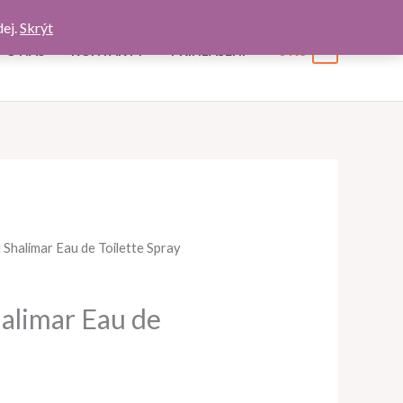
dej.
Skrýt
0
Kč
0
O NÁS
KONTAKTY
PŘIHLÁŠENÍ
Shalimar Eau de Toilette Spray
limar Eau de