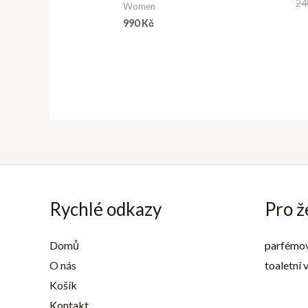
24
Women
990
Kč
Rychlé odkazy
Pro ž
Domů
parfémo
O nás
toaletní 
Košík
Kontakt