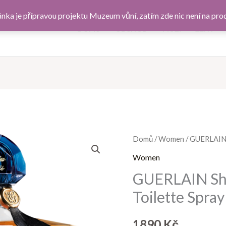
ánka je přípravou projektu Muzeum vůní, zatím zde nic není na pro
DOMŮ
OBCHOD
MUŽI
ŽENY
Domů
/
Women
/ GUERLAIN 
Women
GUERLAIN Sha
Toilette Spray
1890
Kč